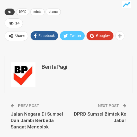
DPRD
minta
utama
14
Share
Facebook
Twitter
Google+
BeritaPagi
PREV POST
NEXT POST
Jalan Negara Di Sumsel
DPRD Sumsel Bimtek Ke
Dan Jambi Berbeda
Jabar
Sangat Mencolok