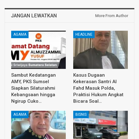
JANGAN LEWATKAN
More From Author
AGAMA
HEADLINE
Sambut Kedatangan
Kasus Dugaan
AMY, PKS Sumsel
Kekerasan Santri Al
Siapkan Silaturahmi
Fahd Masuk Polda,
Kebangsaan hingga
Praktisi Hukum Angkat
Ngirup Cuko…
Bicara Soal…
AGAMA
BISNIS