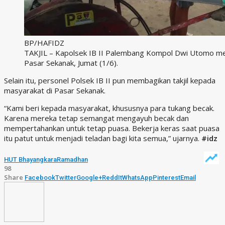
BP/HAFIDZ
TAKJIL – Kapolsek IB II Palembang Kompol Dwi Utomo mem
Pasar Sekanak, Jumat (1/6).
Selain itu, personel Polsek IB II pun membagikan takjil kepada
masyarakat di Pasar Sekanak.
“Kami beri kepada masyarakat, khususnya para tukang becak.
Karena mereka tetap semangat mengayuh becak dan
mempertahankan untuk tetap puasa. Bekerja keras saat puasa
itu patut untuk menjadi teladan bagi kita semua,” ujarnya.
#idz
HUT Bhayangkara
Ramadhan
98
Share
Facebook
Twitter
Google+
ReddIt
WhatsApp
Pinterest
Email