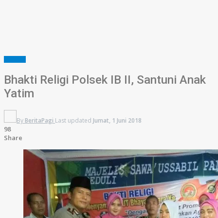
SUMSEL
Bhakti Religi Polsek IB II, Santuni Anak
Yatim
By
BeritaPagi
Last updated
Jumat, 1 Juni 2018
98
Share