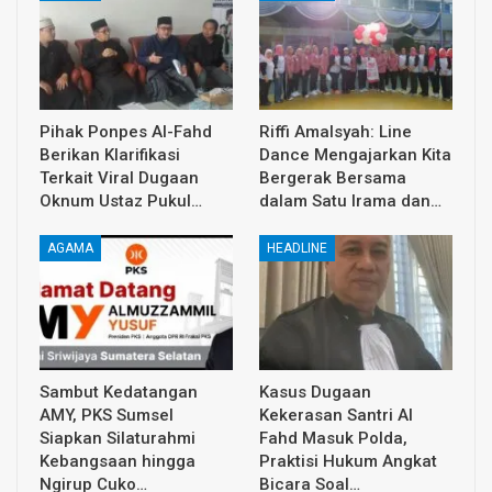
Pihak Ponpes Al-Fahd
Riffi Amalsyah: Line
Berikan Klarifikasi
Dance Mengajarkan Kita
Terkait Viral Dugaan
Bergerak Bersama
Oknum Ustaz Pukul…
dalam Satu Irama dan…
AGAMA
HEADLINE
Sambut Kedatangan
Kasus Dugaan
AMY, PKS Sumsel
Kekerasan Santri Al
Siapkan Silaturahmi
Fahd Masuk Polda,
Kebangsaan hingga
Praktisi Hukum Angkat
Ngirup Cuko…
Bicara Soal…