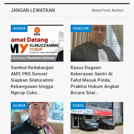
JANGAN LEWATKAN
More From Author
AGAMA
HEADLINE
Sambut Kedatangan
Kasus Dugaan
AMY, PKS Sumsel
Kekerasan Santri Al
Siapkan Silaturahmi
Fahd Masuk Polda,
Kebangsaan hingga
Praktisi Hukum Angkat
Ngirup Cuko…
Bicara Soal…
AGAMA
BISNIS