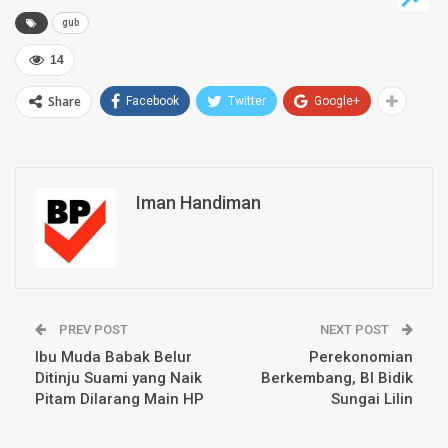
gub
14
Share
Facebook
Twitter
Google+
Iman Handiman
PREV POST
NEXT POST
Ibu Muda Babak Belur
Perekonomian
Ditinju Suami yang Naik
Berkembang, BI Bidik
Pitam Dilarang Main HP
Sungai Lilin