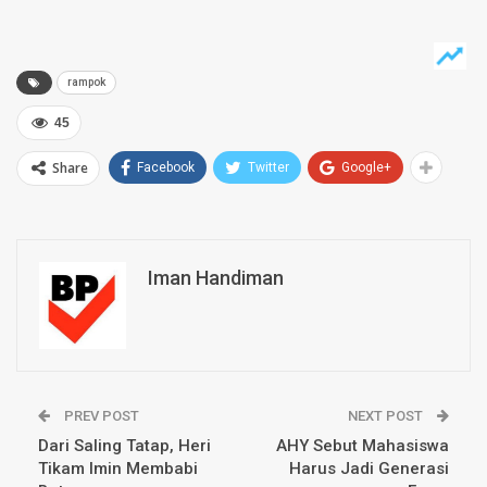
rampok
45
Share
Facebook
Twitter
Google+
Iman Handiman
PREV POST
NEXT POST
Dari Saling Tatap, Heri
AHY Sebut Mahasiswa
Tikam Imin Membabi
Harus Jadi Generasi