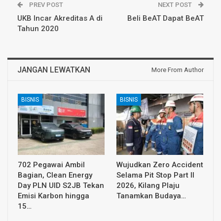
PREV POST
NEXT POST
UKB Incar Akreditas A di
Beli BeAT Dapat BeAT
Tahun 2020
JANGAN LEWATKAN
More From Author
BISNIS
BISNIS
702 Pegawai Ambil
Wujudkan Zero Accident
Bagian, Clean Energy
Selama Pit Stop Part II
Day PLN UID S2JB Tekan
2026, Kilang Plaju
Emisi Karbon hingga
Tanamkan Budaya…
15…