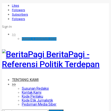
Likes
Followers
Subscribers
Followers
Sign In
>>
KAMIS, 6 AGUSTUS 2026
BeritaPagi -
Referensi Politik Terdepan
TENTANG KAMI
>>
Susunan Redaksi
Kontak Kami
Kode Perilaku
Kode Etik Jurnalistik
Pedoman Media Siber