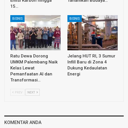
Emisi Karbon hingga
Tanamkan Budaya…
15…
BISNIS
BISNIS
Ratu Dewa Dorong
Jelang HUT RI, 3 Sumur
UMKM Palembang Naik
Infill Baru di Zona 4
Kelas Lewat
Dukung Kedaulatan
Pemanfaatan AI dan
Energi
Transformasi…
PREV
NEXT
KOMENTAR ANDA