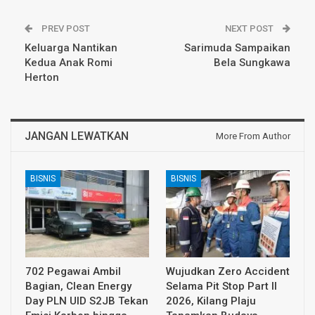
PREV POST
NEXT POST
Keluarga Nantikan
Sarimuda Sampaikan
Kedua Anak Romi
Bela Sungkawa
Herton
JANGAN LEWATKAN
More From Author
BISNIS
BISNIS
702 Pegawai Ambil
Wujudkan Zero Accident
Bagian, Clean Energy
Selama Pit Stop Part II
Day PLN UID S2JB Tekan
2026, Kilang Plaju