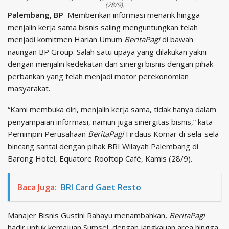
(28/9).
Palembang, BP
–Memberikan informasi menarik hingga
menjalin kerja sama bisnis saling menguntungkan telah
menjadi komitmen Harian Umum
BeritaPagi
di bawah
naungan BP Group. Salah satu upaya yang dilakukan yakni
dengan menjalin kedekatan dan sinergi bisnis dengan pihak
perbankan yang telah menjadi motor perekonomian
masyarakat.
“Kami membuka diri, menjalin kerja sama, tidak hanya dalam
penyampaian informasi, namun juga sinergitas bisnis,” kata
Pemimpin Perusahaan
BeritaPagi
Firdaus Komar di sela-sela
bincang santai dengan pihak BRI Wilayah Palembang di
Barong Hotel, Equatore Rooftop Café, Kamis (28/9).
Baca Juga:
BRI Card Gaet Resto
Manajer Bisnis Gustini Rahayu menambahkan,
BeritaPagi
hadir untuk kemajuan Sumsel, dengan jangkauan area hingga