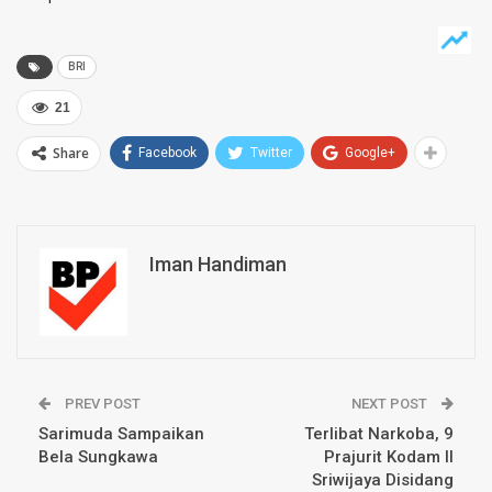
BRI
21
Share
Facebook
Twitter
Google+
Iman Handiman
PREV POST
NEXT POST
Sarimuda Sampaikan
Terlibat Narkoba, 9
Bela Sungkawa
Prajurit Kodam II
Sriwijaya Disidang