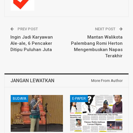
PREV POST
NEXT POST
Ingin Jadi Karyawan
Mantan Walikota
Ale-ale, 6 Pencaker
Palembang Romi Herton
Ditipu Puluhan Juta
Mengembuskan Napas
Terakhir
JANGAN LEWATKAN
More From Author
BUDAYA
E-PAPER