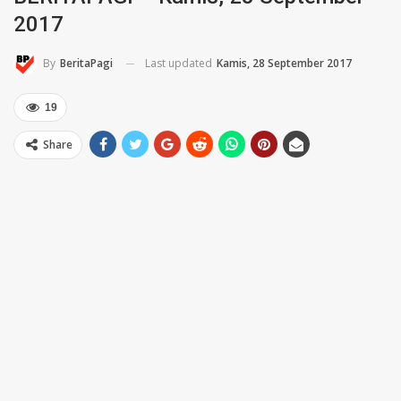
2017
Last updated
Kamis, 28 September 2017
By
BeritaPagi
19
Share