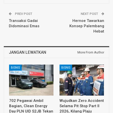
PREV POST
NEXT POST
Transaksi Gadai
Hernoe Tawarkan
Didominasi Emas
Konsep Palembang
Hebat
JANGAN LEWATKAN
More From Author
BISNIS
BISNIS
702 Pegawai Ambil
Wujudkan Zero Accident
Bagian, Clean Energy
Selama Pit Stop Part II
Day PLN UID S2JB Tekan
2026, Kilang Plaju