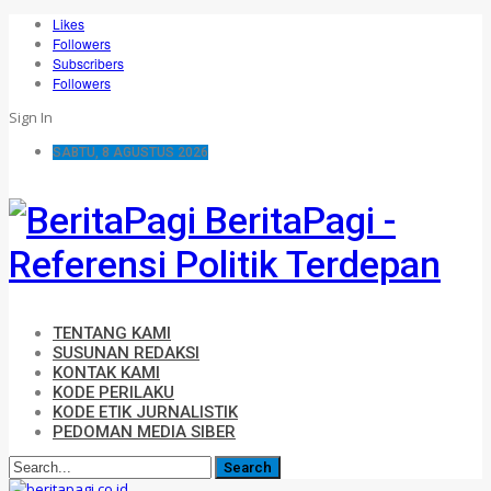
Likes
Followers
Subscribers
Followers
Sign In
SABTU, 8 AGUSTUS 2026
BeritaPagi -
Referensi Politik Terdepan
TENTANG KAMI
SUSUNAN REDAKSI
KONTAK KAMI
KODE PERILAKU
KODE ETIK JURNALISTIK
PEDOMAN MEDIA SIBER