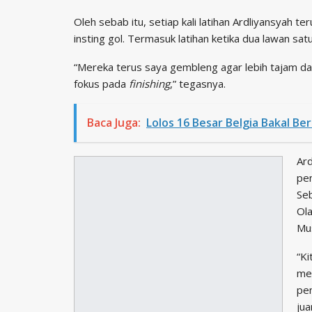
Oleh sebab itu, setiap kali latihan Ardliyansyah
insting gol. Termasuk latihan ketika dua lawan satu
“Mereka terus saya gembleng agar lebih tajam dal
fokus pada
finishing
,” tegasnya.
Baca Juga:
Lolos 16 Besar Belgia Bakal Be
Ar
pem
Seb
Ola
Mu
“Ki
me
pem
jua