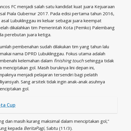
ncos FC menjadi salah satu kandidat kuat juara Kejuaraan
sal Piala Gubernur 2017. Pada edisi pertama tahun 2016,
 asal Lubuklinggau ini keluar sebagai juara keempat
telah dikalahkan tim Pemerintah Kota (Pemko) Palembang
a perebutan juara ketiga.
umlah pembenahan sudah dilakukan tim yang tahun lalu
makai nama DPRD Lubuklinggau. Fokus utama adalah
mbenahi kelemahan dalam
finishing touch
sehingga tidak
a menciptakan gol. Masih buruknya lini depan ini,
paknya menjadi pelajaran tersendiri bagi pelatih
liyansyah. Sang arsitek tidak ingin anak-anak asuhnya
nciptakan gol.
ota Cup
g dan masih kurang maksimal dalam menciptakan gol,”
njung kepada
BeritaPagi,
Sabtu (11/3).