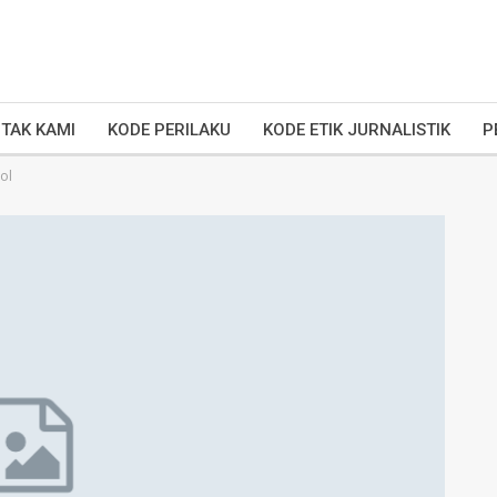
TAK KAMI
KODE PERILAKU
KODE ETIK JURNALISTIK
P
ol