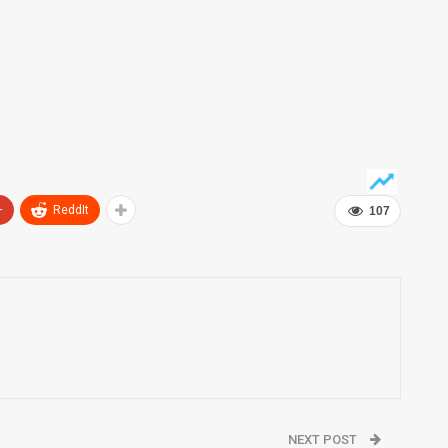
+
ReddIt
107
NEXT POST