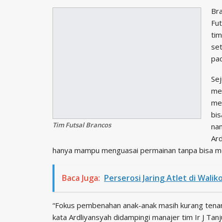
Bra
Fut
tim
se
pad
Sej
me
me
bis
Tim Futsal Brancos
nam
Ard
hanya mampu menguasai permainan tanpa bisa me
Baca Juga:
Perserosi Jaring Atlet di Walik
“Fokus pembenahan anak-anak masih kurang tenan
kata Ardliyansyah didampingi manajer tim Ir J Ta