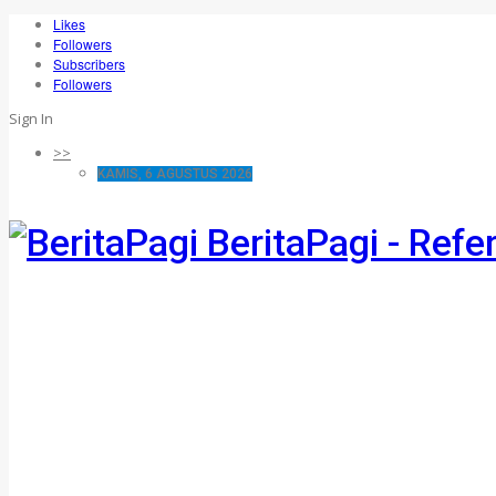
Likes
Followers
Subscribers
Followers
Sign In
>>
KAMIS, 6 AGUSTUS 2026
BeritaPagi - Refe