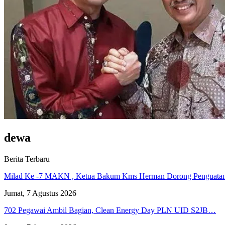
dewa
Berita Terbaru
Milad Ke -7 MAKN , Ketua Bakum Kms Herman Dorong Penguat
Jumat, 7 Agustus 2026
702 Pegawai Ambil Bagian, Clean Energy Day PLN UID S2JB…