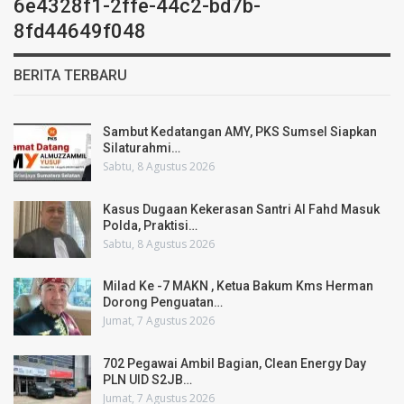
6e4328f1-2ffe-44c2-bd7b-
8fd44649f048
BERITA TERBARU
Sambut Kedatangan AMY, PKS Sumsel Siapkan
Silaturahmi…
Sabtu, 8 Agustus 2026
Kasus Dugaan Kekerasan Santri Al Fahd Masuk
Polda, Praktisi…
Sabtu, 8 Agustus 2026
Milad Ke -7 MAKN , Ketua Bakum Kms Herman
Dorong Penguatan…
Jumat, 7 Agustus 2026
702 Pegawai Ambil Bagian, Clean Energy Day
PLN UID S2JB…
Jumat, 7 Agustus 2026