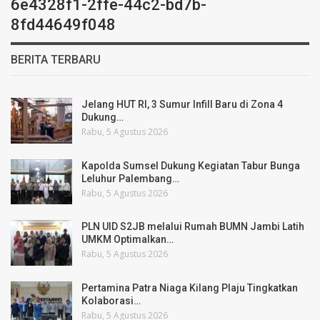
6e4328f1-2ffe-44c2-bd7b-
8fd44649f048
BERITA TERBARU
Jelang HUT RI, 3 Sumur Infill Baru di Zona 4
Dukung…
Rabu, 5 Agustus 2026
Kapolda Sumsel Dukung Kegiatan Tabur Bunga
Leluhur Palembang…
Rabu, 5 Agustus 2026
PLN UID S2JB melalui Rumah BUMN Jambi Latih
UMKM Optimalkan…
Rabu, 5 Agustus 2026
Pertamina Patra Niaga Kilang Plaju Tingkatkan
Kolaborasi…
Rabu, 5 Agustus 2026