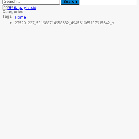
Posts
Categories
Tags
Home
275201227_531988714958682_494561065137915642_n