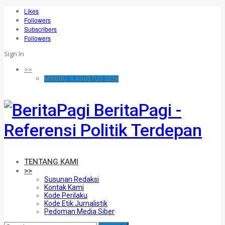
Likes
Followers
Subscribers
Followers
Sign In
>>
MINGGU, 9 AGUSTUS 2026
BeritaPagi -
Referensi Politik Terdepan
TENTANG KAMI
>>
Susunan Redaksi
Kontak Kami
Kode Perilaku
Kode Etik Jurnalistik
Pedoman Media Siber