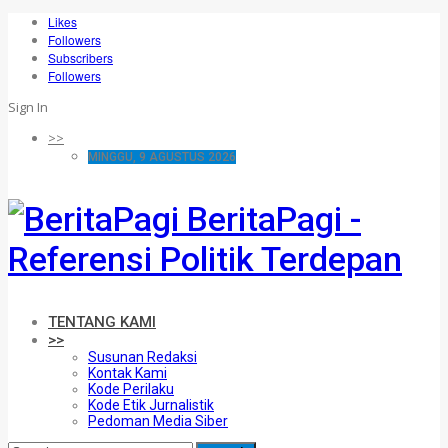
Likes
Followers
Subscribers
Followers
Sign In
>>
MINGGU, 9 AGUSTUS 2026
BeritaPagi -
Referensi Politik Terdepan
TENTANG KAMI
>>
Susunan Redaksi
Kontak Kami
Kode Perilaku
Kode Etik Jurnalistik
Pedoman Media Siber